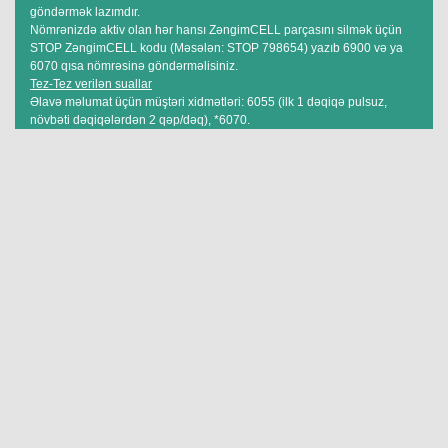
göndərmək lazımdır.
Nömrənizdə aktiv olan hər hansı ZəngimCELL parçasını silmək üçün
STOP ZəngimCELL kodu (Məsələn: STOP 798654) yazıb 6900 və ya
6070 qısa nömrəsinə göndərməlisiniz.
Tez-Tez verilən suallar
Əlavə məlumat üçün müştəri xidmətləri: 6055 (ilk 1 dəqiqə pulsuz,
növbəti dəqiqələrdən 2 qəp/dəq), *6070.