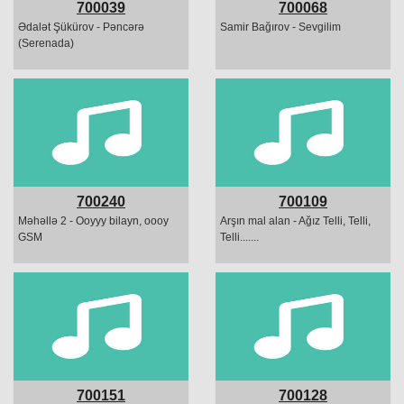
700039
700068
Ədalət Şükürov - Pəncərə
Samir Bağırov - Sevgilim
(Serenada)
700240
700109
Məhəllə 2 - Ooyyy bilayn, oooy
Arşın mal alan - Ağız Telli, Telli,
GSM
Telli.......
700151
700128