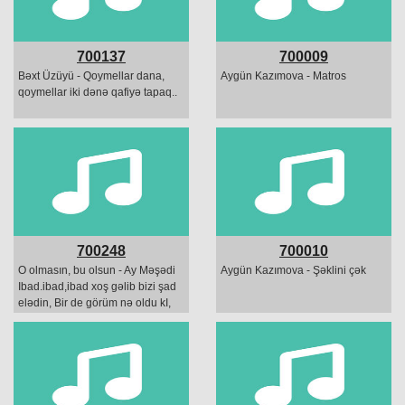
700137
700009
Bəxt Üzüyü - Qoymellar dana,
Aygün Kazımova - Matros
qoymellar iki dənə qafiyə tapaq..
700248
700010
O olmasın, bu olsun - Ay Məşədi
Aygün Kazımova - Şəklini çək
Ibad.ibad,ibad xoş gəlib bizi şad
elədin, Bir de görüm nə oldu kI,
nə oldu ki, bizi yad elədin.