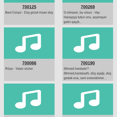
700125
700269
Bəxt Üzüyü - Düş gözəl insan düş
O olmasın, bu olsun - Vay
Harayyyy tutun onu, qoymayın
gəlin qaçdı...
700066
700190
Röya - Yalan sözlər
Əhməd hardadır? -
Əhməd,hardasaN, düş aşağı, düş
gedək evə, səni evləndirirlər…