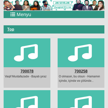
Menyu
Top
700078
700258
Vaqif Mustafazadə - Bayatı şıraz
O olmasın, bu olsun - Hamamın
içində, içində və çölündə...