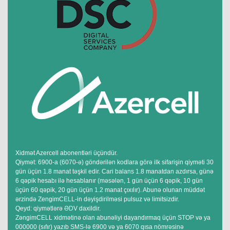
Xidmət Azercell abonentləri üçündür.
Qiymət: 6900-a (6070-ə) göndərilən kodlara görə ilk sifarişin qiyməti 30
gün üçün 1.8 manat təşkil edir. Cari balans 1.8 manatdan azdırsa, günə
6 qəpik hesabı ilə hesablanır (məsələn, 1 gün üçün 6 qəpik, 10 gün
üçün 60 qəpik, 20 gün üçün 1.2 manat çıxılır). Abunə olunan müddət
ərzində ZengimCELL-in dəyişdirilməsi pulsuz və limitsizdir.
Qeyd: qiymətlərə ƏDV daxildir.
ZəngimCELL xidmətinə olan abunəliyi dayandırmaq üçün STOP və ya
000000 (sıfır) yazıb SMS-lə 6900 və ya 6070 qısa nömrəsinə