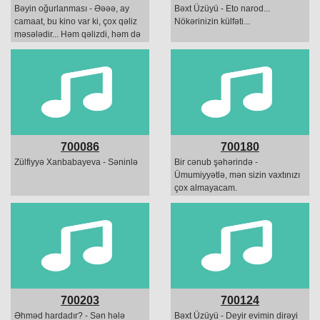
Bəyin oğurlanması - Əəəə, ay
Bəxt Üzüyü - Eto narod...
camaat, bu kino var ki, çox qəliz
Nökərinizin külfəti...
məsələdir... Həm qəlizdi, həm də
vacib.
700086
700180
Zülfiyyə Xanbabayeva - Səninlə
Bir cənub şəhərində -
Ümumiyyətlə, mən sizin vaxtınızı
çox almayacam.
700203
700124
Əhməd hardadır? - Sən hələ
Bəxt Üzüyü - Deyir evimin dirəyi