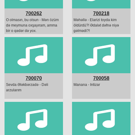
700262
700218
O olmasın, bu olsun - Mən özüm
Məhəllə - Elarizi toyda kim
də meymuna oxşayıram, amma
öldürdü?! Ədalət dəfnə niyə
bir o qədər də yox.
gəlmədi?!
700070
700058
Sevda Ələkbərzadə - Dəli
Manana - Intizar
arzularım