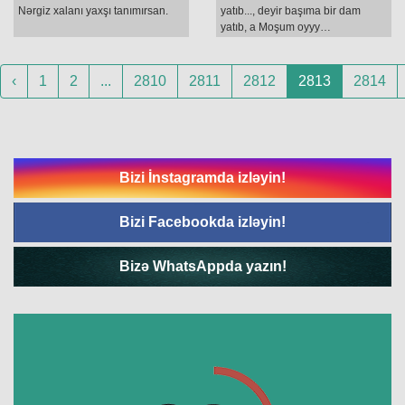
Nərgiz xalanı yaxşı tanımırsan.
yatıb..., deyir başıma bir dam
yatıb, a Moşum oyyy…
‹
1
2
...
2810
2811
2812
2813
2814
Bizi İnstagramda izləyin!
Bizi Facebookda izləyin!
Bizə WhatsAppda yazın!