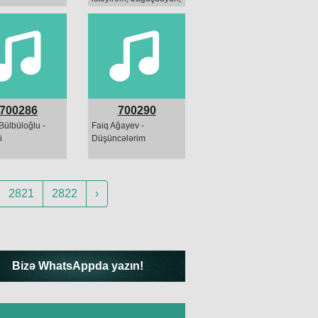
vaxtınızı aldım,
bağışduyun...
700286
700290
Bülbüloğlu -
Faiq Ağayev -
i
Düşüncələrim
2821
2822
›
Bizə WhatsAppda yazın!