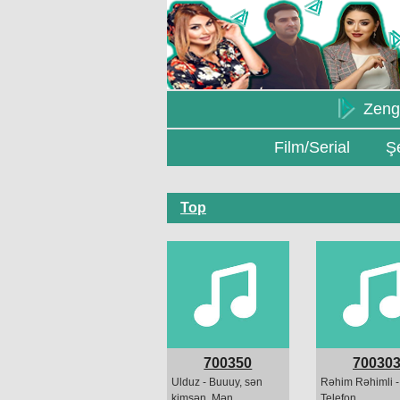
Zeng
Film/Serial
Şe
Top
700350
70030
Ulduz - Buuuy, sən
Rəhim Rəhimli -
kimsən, Mən
Telefon