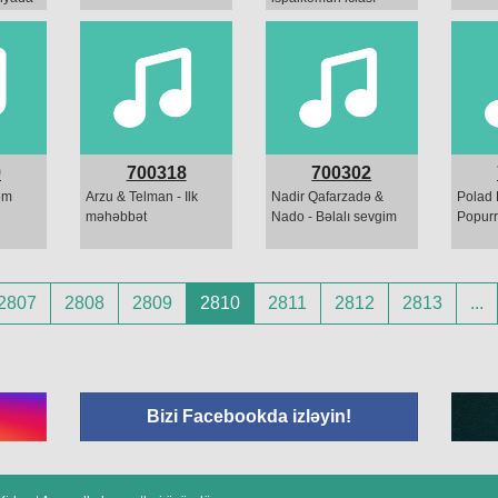
olur
başdıyıb, mən zala
gecikirəm... Yooox,
canım, sən nə
danışırsan!
9
700318
700302
əm
Arzu & Telman - Ilk
Nadir Qafarzadə &
Polad 
məhəbbət
Nado - Bəlalı sevgim
Popurr
2807
2808
2809
2810
2811
2812
2813
...
Bizi Facebookda izləyin!