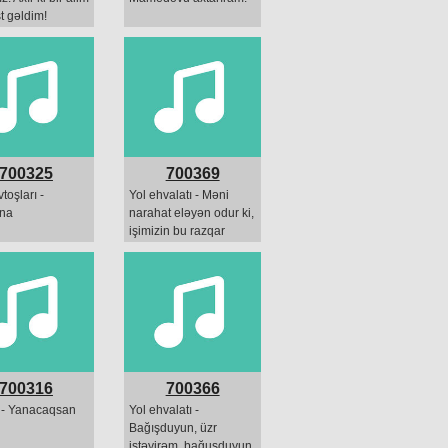
t gəldim!
700325
700369
toşları -
Yol ehvalatı - Məni
na
narahat eləyən odur ki,
işimizin bu razqar
vaxtında rəhmətliklər
yığıb məni boğaza...
Kimlər!
700316
700366
 - Yanacaqsan
Yol ehvalatı -
Bağışduyun, üzr
istəyirəm, bağuşduyun,