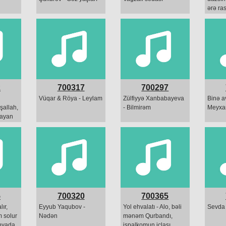
ərə ras
2
700317
700297
Vüqar & Röya - Leylam
Zülfiyyə Xanbabayeva
Binə av
şallah,
- Bilmirəm
Meyxa
dayan
..
5
700320
700365
ır,
Eyyub Yaqubov -
Yol ehvalatı - Alo, bəli
Sevda
m solur
Nədən
mənəm Qurbandı,
nyada
ispalkomun iclası