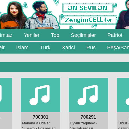
im.az
Yenilər
Top
Seçilmişlər
Patriot
ir
İslam
Türk
Xarici
Rus
Peşə/Sən
3
700301
700291
Manana & Ədalət
Eyyub Yaqubov -
Ulduz 
Şükürov - Göz yaşları
Vağzali sedası
dazsını