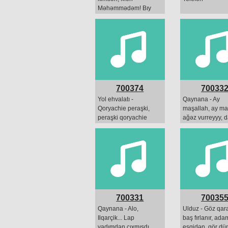
Məhəmmədəm! Bıy
tanımadım, bə
familiyan nədi,
Məhəmmədov...
700374
70033
Yol ehvalatı -
Qaynana - Ay
Qoryachie peraşki,
maşallah, ay ma
peraşki qoryachie
ağəz vurreyyy, 
bir əl çalım sənə.
700331
70035
Qaynana - Alo,
Ulduz - Göz qaral
Ilqarçik... Lap
baş fırlanır, ada
yadımdan çıxmışdı
eşqidən, gör dü