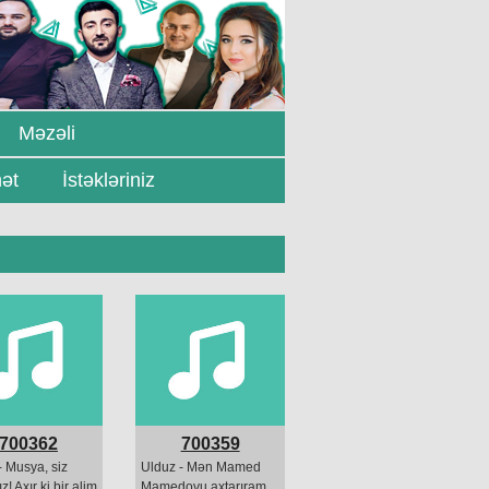
Məzəli
ət
İstəkləriniz
700362
700359
- Musya, siz
Ulduz - Mən Mamed
z! Axır ki bir alim
Mamedovu axtarıram.