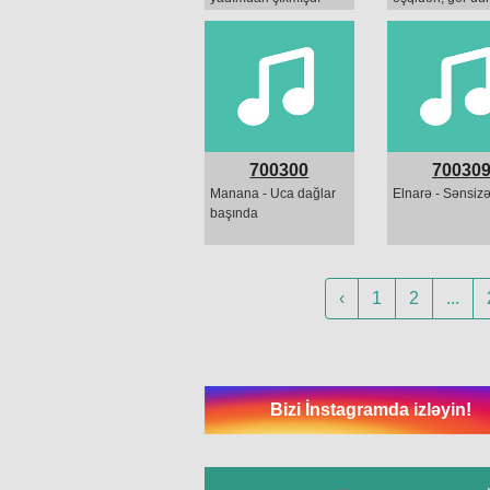
deyim, bu gün
nələr olur, nələr 
mamamın anasından
eşqidən...
olan günüdü
700300
70030
Manana - Uca dağlar
Elnarə - Sənsiz
başında
‹
1
2
...
Bizi İnstagramda izləyin!