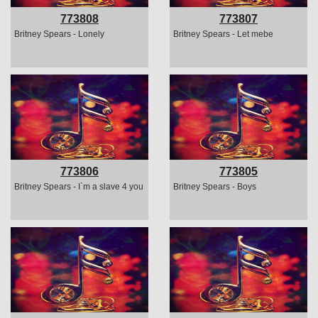
773808
773807
Britney Spears - Lonely
Britney Spears - Let mebe
773806
773805
Britney Spears - I`m a slave 4 you
Britney Spears - Boys