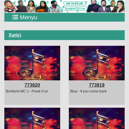
Menyu
Xarici
773820
773819
Bomfunk MC`s - Freak it on
Blue - If you come back