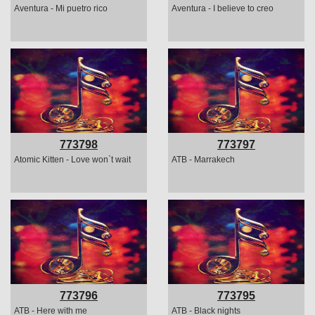
Aventura - Mi puetro rico
Aventura - I believe to creo
773798
773797
Atomic Kitten - Love won`t wait
ATB - Marrakech
773796
773795
ATB - Here with me
ATB - Black nights