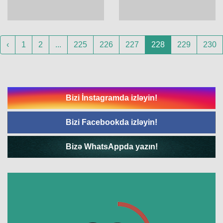
‹
1
2
...
225
226
227
228
229
230
Bizi İnstagramda izləyin!
Bizi Facebookda izləyin!
Bizə WhatsAppda yazın!