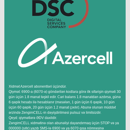
Xidmət Azercell abonentləri üçündür.
Qiymət: 6900-a (6070-ə) göndərilən kodlara görə ilk sifarişin qiyməti 30
gün üçün 1.8 manat təşkil edir. Cari balans 1.8 manatdan azdırsa, günə
6 qəpik hesabı ilə hesablanır (məsələn, 1 gün üçün 6 qəpik, 10 gün
üçün 60 qəpik, 20 gün üçün 1.2 manat çıxılır). Abunə olunan müddət
ərzində ZengimCELL-in dəyişdirilməsi pulsuz və limitsizdir.
Qeyd: qiymətlərə ƏDV daxildir.
ZəngimCELL xidmətinə olan abunəliyi dayandırmaq üçün STOP və ya
000000 (sıfır) yazıb SMS-lə 6900 və ya 6070 qısa nömrəsinə