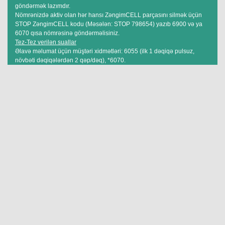
göndərmək lazımdır.
Nömrənizdə aktiv olan hər hansı ZəngimCELL parçasını silmək üçün
STOP ZəngimCELL kodu (Məsələn: STOP 798654) yazıb 6900 və ya
6070 qısa nömrəsinə göndərməlisiniz.
Tez-Tez verilən suallar
Əlavə məlumat üçün müştəri xidmətləri: 6055 (ilk 1 dəqiqə pulsuz,
növbəti dəqiqələrdən 2 qəp/dəq), *6070.