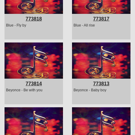
773818
773817
Blue - Fly by
Blue - All rise
773814
773813
Beyonce - Be with you
Beyonce - Baby boy