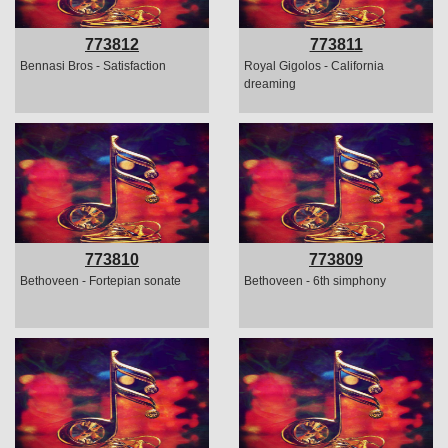
773812
773811
Bennasi Bros - Satisfaction
Royal Gigolos - California
dreaming
773810
773809
Bethoveen - Fortepian sonate
Bethoveen - 6th simphony