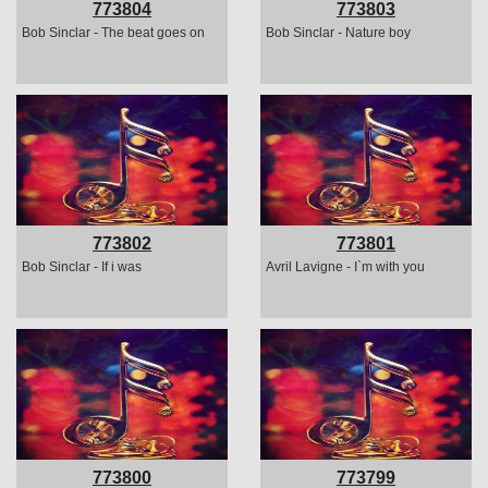
773804
773803
Bob Sinclar - The beat goes on
Bob Sinclar - Nature boy
773802
773801
Bob Sinclar - If i was
Avril Lavigne - I`m with you
773800
773799