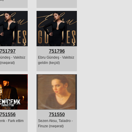
751797
751796
ündeş - Vakitsiz
Ebru Gündeş - Vakitsiz
 (nəqərat)
geldin (keçid)
751556
751550
nk - Fark ettim
Sezen Aksu, Taladro -
Firuze (nəqərat)