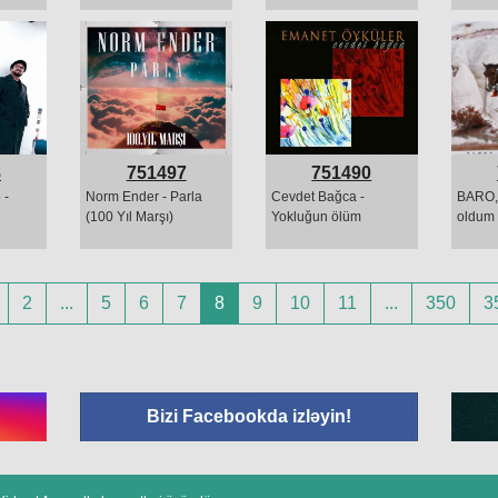
8
751497
751490
 -
Norm Ender - Parla
Cevdet Bağca -
BARO, 
(100 Yıl Marşı)
Yokluğun ölüm
oldum
2
...
5
6
7
8
9
10
11
...
350
3
Bizi Facebookda izləyin!