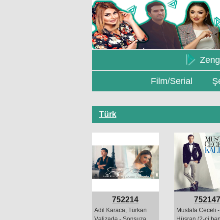
Zeng
Film/Serial
Şe
Türk
752214
75214
Adil Karaca, Türkan
Mustafa Ceceli -
Vəlizadə - Sonsuza
Hüsran (2-ci bə