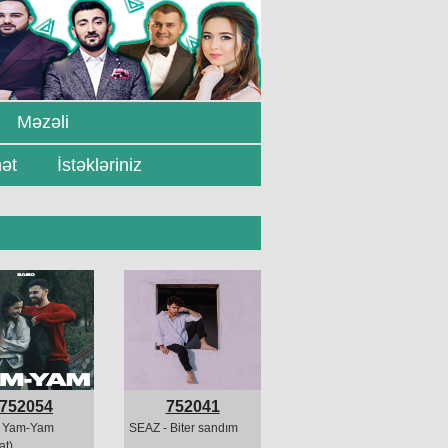
Məzəli
ət
İstəkləriniz
752054
752041
- Yam-Yam
SEAZ - Biter sandım
at)