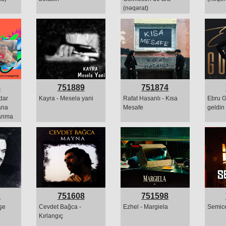
(nəqərat)
8
751889
751874
dar
Kayra - Mesela yani
Rafat Hasanlı - Kısa
Ebru G
ana
Mesafe
geldin
ranma
2
751608
751598
şe
Cevdet Bağca -
Ezhel - Margiela
Semice
Kırlangıç