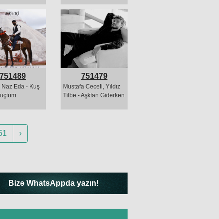
751489
751479
Naz Eda - Kuş
Mustafa Ceceli, Yıldız
 uçtum
Tilbe - Aşktan Giderken
51
›
Bizə WhatsAppda yazın!