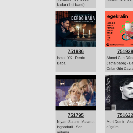
kadar (1-ci bənd)
751986
75192
İsmail YK - Derdo
Ahmet Can Dün
Baba
(lethalbaba) - B
Onlar Gibi Dav
751795
75163
Niyam Salami, Mətanət
Mert Demir - Ate
İsgəndərli - Sen
düştüm
ağlama