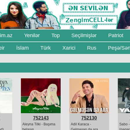
im.az
Yenilər
Top
Seçilmişlər
Patriot
ir
İslam
Türk
Xarici
Rus
Peşə/Sən
7
752143
752130
Aleyna Tilki - Başıma
Adil Karaca -
Sabo 
nd)
belasın
Gəlməsən də ara
(nəqər