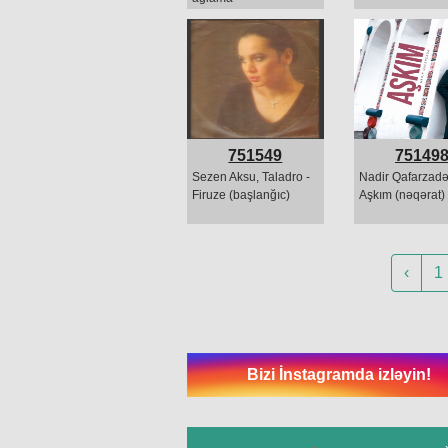
751549
75149
Sezen Aksu, Taladro -
Nadir Qafarzadə
Firuze (başlanğıc)
Aşkım (nəqərat)
‹
1
Bizi İnstagramda izləyin!