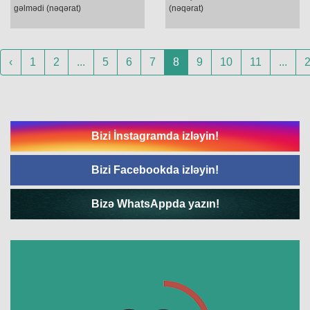
gəlmədi (nəqərat)
(nəqərat)
‹
1
2
...
5
6
7
8
9
10
11
...
Bizi İnstagramda izləyin!
Bizi Facebookda izləyin!
Bizə WhatsAppda yazın!