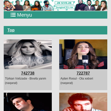
Menyu
Top
742738
722787
Türkan Vəlizadə - Bivəfa yarım
Aytən Rəsul - Ola xəbəri
(nəqərat)
(nəqərat)