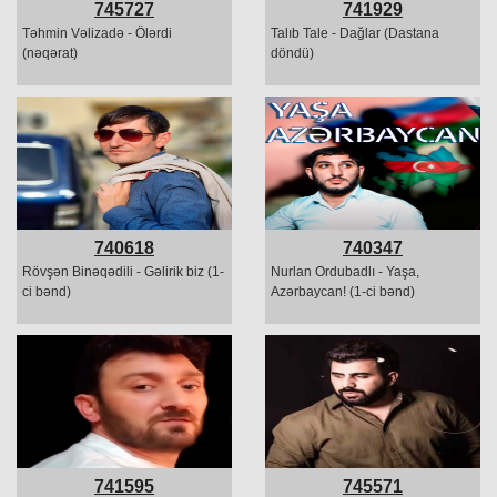
745727
741929
Təhmin Vəlizadə - Ölərdi
Talıb Tale - Dağlar (Dastana
(nəqərat)
döndü)
740618
740347
Rövşən Binəqədili - Gəlirik biz (1-
Nurlan Ordubadlı - Yaşa,
ci bənd)
Azərbaycan! (1-ci bənd)
741595
745571