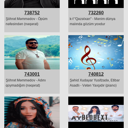
738752
732260
Şöhrət Məmmədov - Öpüm
k-f "Qəzəlxan" - Mənim dünya
nəfəsindən (nəqərat)
malında gözüm yoxdur
743001
740812
Şöhrət Məmmədov - Adını
Şəhid Xudayar Yusifzadə, Etibar
qoymadığım (nəqərat)
Asadlı - Vətən Yaxşıdır (piano)