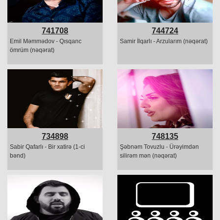
741708
744724
Emil Məmmədov - Qısqanc
Samir İlqarlı - Arzularım (nəqərat)
ömrüm (nəqərat)
734898
748135
Sabir Qafarlı - Bir xatirə (1-ci
Şəbnəm Tovuzlu - Ürəyimdən
bənd)
silirəm mən (nəqərat)