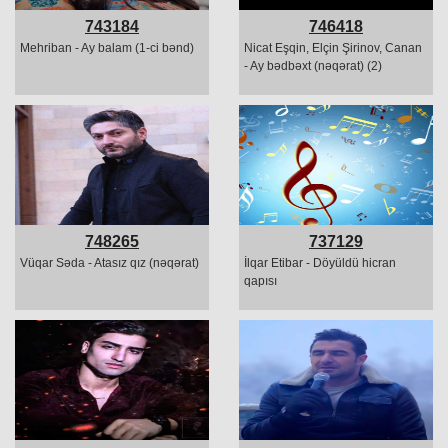
743184
746418
Mehriban - Ay balam (1-ci bənd)
Nicat Eşqin, Elçin Şirinov, Canan
- Ay bədbəxt (nəqərat) (2)
748265
737129
Vüqar Səda - Atasız qız (nəqərat)
İlqar Etibar - Döyüldü hicran
qapısı