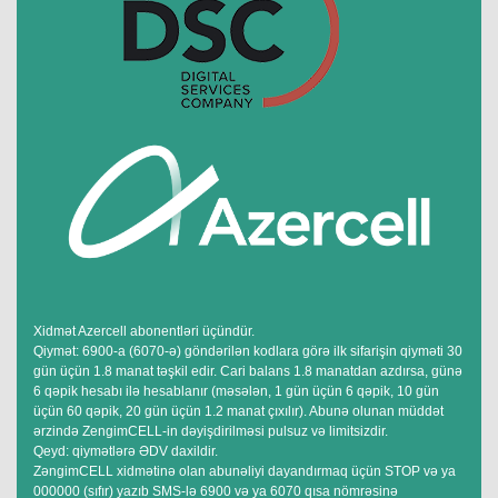
Xidmət Azercell abonentləri üçündür.
Qiymət: 6900-a (6070-ə) göndərilən kodlara görə ilk sifarişin qiyməti 30
gün üçün 1.8 manat təşkil edir. Cari balans 1.8 manatdan azdırsa, günə
6 qəpik hesabı ilə hesablanır (məsələn, 1 gün üçün 6 qəpik, 10 gün
üçün 60 qəpik, 20 gün üçün 1.2 manat çıxılır). Abunə olunan müddət
ərzində ZengimCELL-in dəyişdirilməsi pulsuz və limitsizdir.
Qeyd: qiymətlərə ƏDV daxildir.
ZəngimCELL xidmətinə olan abunəliyi dayandırmaq üçün STOP və ya
000000 (sıfır) yazıb SMS-lə 6900 və ya 6070 qısa nömrəsinə