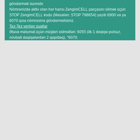
göndərmək lazımdır.
Nömrənizdə aktiv olan hər hansı ZəngimCELL parçasını silmək üçün
STOP ZəngimCELL kodu (Məsələn: STOP 798654) yazıb 6900 və ya
6070 qısa nömrəsinə göndərməlisiniz.
Tez-Tez verilən suallar
Əlavə məlumat üçün müştəri xidmətləri: 6055 (ilk 1 dəqiqə pulsuz,
növbəti dəqiqələrdən 2 qəp/dəq), *6070.