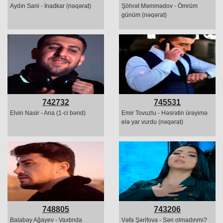
Aydın Sani - İnadkar (nəqərat)
Şöhrət Məmmədov - Ömrüm
günüm (nəqərat)
742732
745531
Elvin Nasir - Ana (1-ci bənd)
Emir Tovuzlu - Həsrətin ürəyimə
elə yar vurdu (nəqərat)
748805
743206
Balabəy Ağayev - Vaxtında
Vəfa Şərifova - Sən olmadınmı?