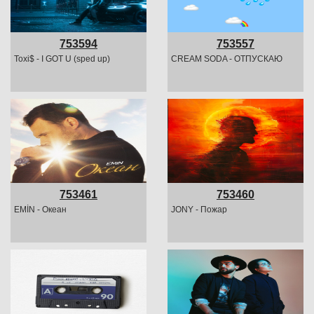
753594
753557
Toxi$ - I GOT U (sped up)
CREAM SODA - ОТПУСКАЮ
753461
753460
EMİN - Океан
JONY - Пожар