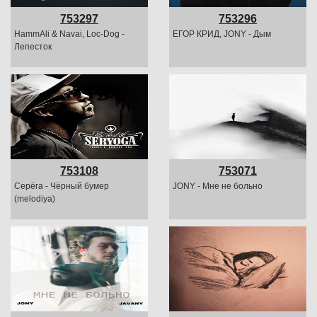
753297
753296
HammAli & Navai, Loc-Dog -
ЕГОР КРИД, JONY - Дым
Лепесток
753108
753071
Серёга - Чёрный бумер
JONY - Мне не больно
(melodiya)