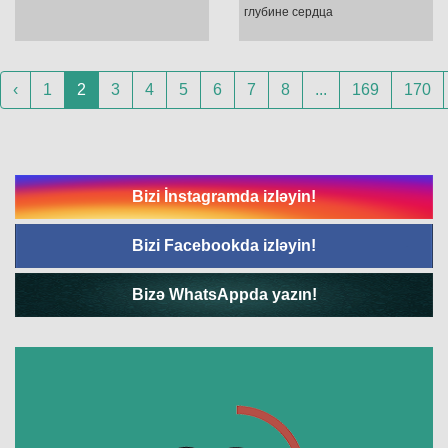
глубине сердца
‹
1
2
3
4
5
6
7
8
...
169
170
Bizi İnstagramda izləyin!
Bizi Facebookda izləyin!
Bizə WhatsAppda yazın!