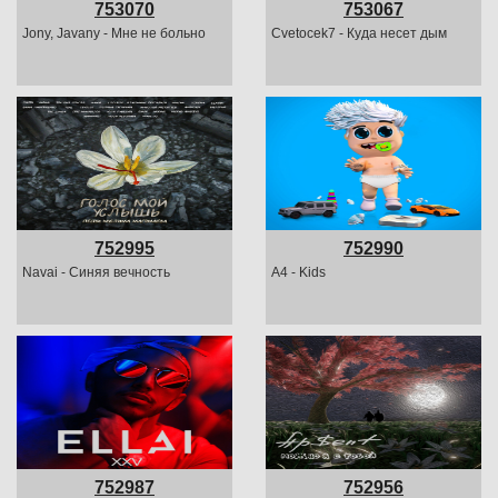
753070
753067
Jony, Javany - Мне не больно
Cvetocek7 - Куда несет дым
752995
752990
Navai - Синяя вечность
A4 - Kids
752987
752956