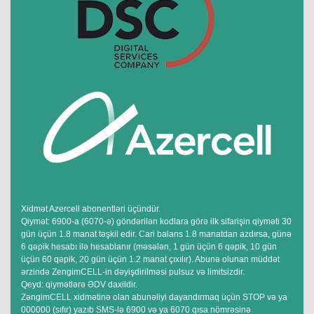
Xidmət Azercell abonentləri üçündür.
Qiymət: 6900-a (6070-ə) göndərilən kodlara görə ilk sifarişin qiyməti 30
gün üçün 1.8 manat təşkil edir. Cari balans 1.8 manatdan azdırsa, günə
6 qəpik hesabı ilə hesablanır (məsələn, 1 gün üçün 6 qəpik, 10 gün
üçün 60 qəpik, 20 gün üçün 1.2 manat çıxılır). Abunə olunan müddət
ərzində ZengimCELL-in dəyişdirilməsi pulsuz və limitsizdir.
Qeyd: qiymətlərə ƏDV daxildir.
ZəngimCELL xidmətinə olan abunəliyi dayandırmaq üçün STOP və ya
000000 (sıfır) yazıb SMS-lə 6900 və ya 6070 qısa nömrəsinə