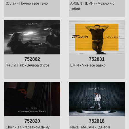
Эллаи - Помню твое тело
APSENT (DVN) - Можно я с
тобой
752862
752831
Rauf & Faik - Bечера (Intro)
EMIN - Мне все равно
752820
752818
Elmir - В Сигаретном Дыму
Navai, MACAN - Где-то в