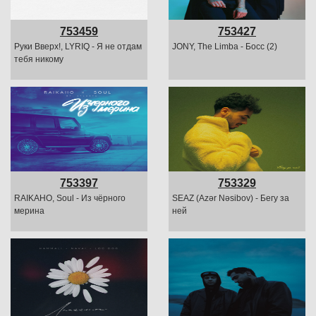
753459
753427
Руки Вверх!, LYRIQ - Я не отдам
JONY, The Limba - Босс (2)
тебя никому
753397
753329
RAIKAHO, Soul - Из чёрного
SEAZ (Azər Nəsibov) - Бегу за
мерина
ней