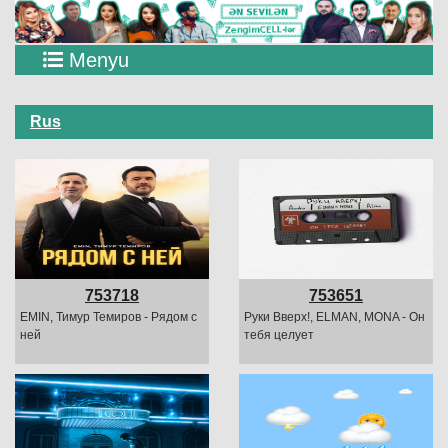
Menyu
Rus
753718
753651
EMIN, Тимур Темиров - Рядом с
Руки Вверх!, ELMAN, MONA - Он
ней
тебя целует